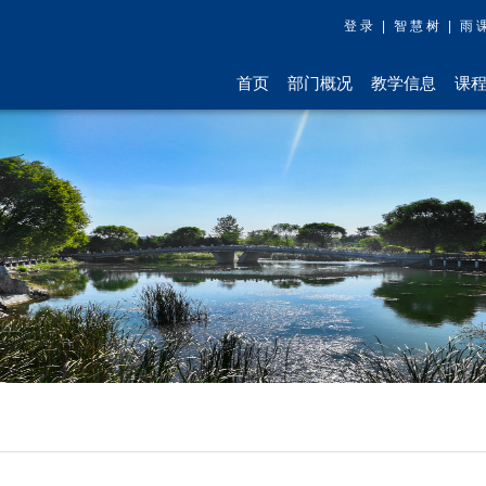
登 录
|
智 慧 树
|
雨 
首页
部门概况
教学信息
课