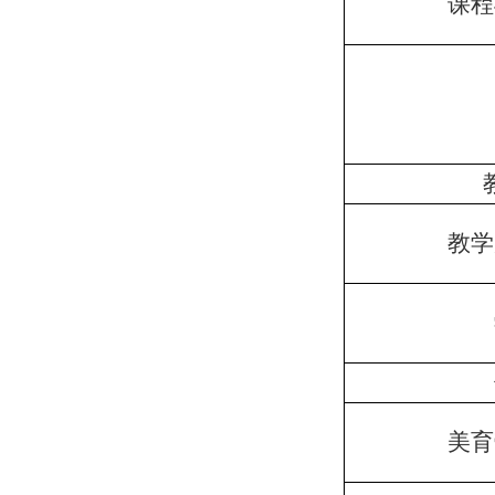
课程
教学
美育