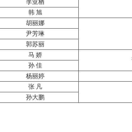
李亚栖
韩 旭
胡丽娜
尹芳琳
郭苏丽
马 娇
孙 佳
杨丽婷
张 凡
孙大鹏