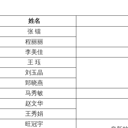
姓名
张 镭
程丽丽
李美佳
王 珏
刘玉晶
郅晓燕
马秀敏
赵文华
王秀娟
旺冠宇