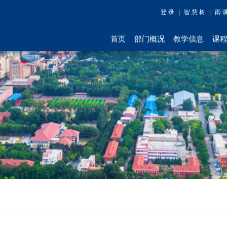
登 录
|
智 慧 树
|
雨 
首页
部门概况
教学信息
课