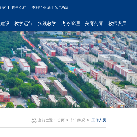
课 堂
|
超星泛雅
|
本科毕业设计管理系统
程建设
教学运行
实践教学
考务管理
美育劳育
教师发展
＞
＞
当前位置：
首页
部门概况
工作人员