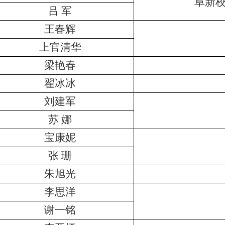
阜新
吕 军
王春辉
上官清华
梁艳春
翟冰冰
刘建军
苏 娜
宝康妮
张 珊
朱旭光
李思洋
谢一铭