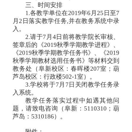
三、时间安排
1.
各教学单位在
2019
年
6
月
25
日至
7
月
2
日落实教学任务
,
并在教务系统中录
入。
2.
请于
7
月
4
日前将教学院长审核、
签章后的《
2019
秋季学期教学进程》、
《
2019
秋季学期教学任务书》、《
2019
秋季学期教材选用任务书》等材料交到
教务处（阜新校区：春晖楼
207
室；葫
芦岛校区：行政楼
502-1
室）。
3.
学校将于
7
月
7
日关闭教学任务录
入系统。
教学任务落实过程中如遇其他问
题，请致电咨询（阜新：
5110310
；葫
芦岛：
5310186
）。
附件：