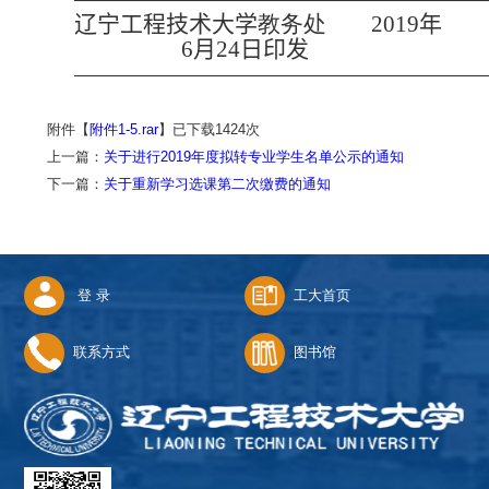
辽宁工程技术大学
教务处
201
9
年
6
月
24
日印发
——————————————————
附件【
附件1-5.rar
】已下载
1424
次
上一篇：
关于进行2019年度拟转专业学生名单公示的通知
下一篇：
关于重新学习选课第二次缴费的通知
登 录
工大首页
联系方式
图书馆